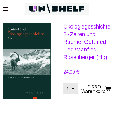
Zum
Hauptinhalt
springen
Ökologiegeschichte
2 -Zeiten und
Räume, Gottfried
Liedl/Manfred
Rosenberger (Hg)
24,00 €
In den
Warenkorb