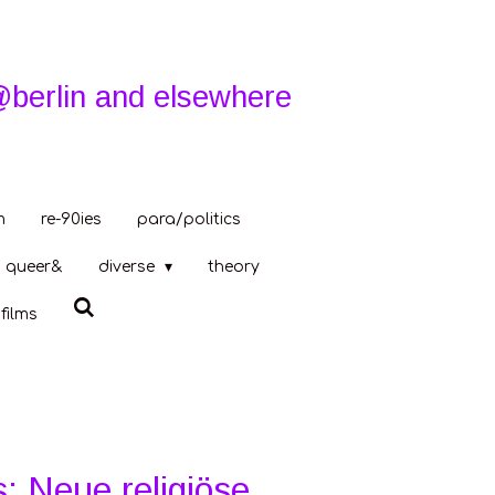
@berlin and elsewhere
m
re-90ies
para/politics
queer&
diverse
theory
films
: Neue religiöse