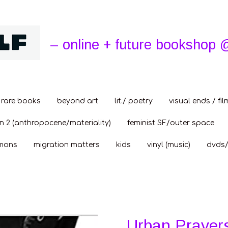
– online + future bookshop 
rare books
beyond art
lit./ poetry
visual ends / fil
n 2 (anthropocene/materiality)
feminist SF/outer space
mons
migration matters
kids
vinyl (music)
dvds/
Urban Prayers