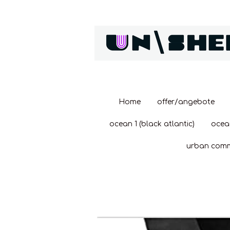
Zum
Hauptinhalt
springen
Home
offer/angebote
ocean 1 (black atlantic)
ocea
urban com