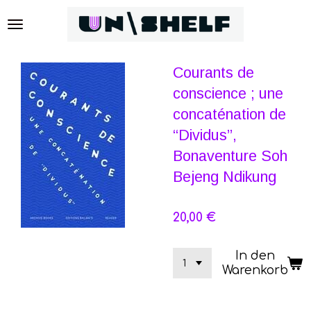
Zum
Hauptinhalt
springen
Courants de
conscience ; une
concaténation de
“Dividus”,
Bonaventure Soh
Bejeng Ndikung
20,00 €
In den
Warenkorb