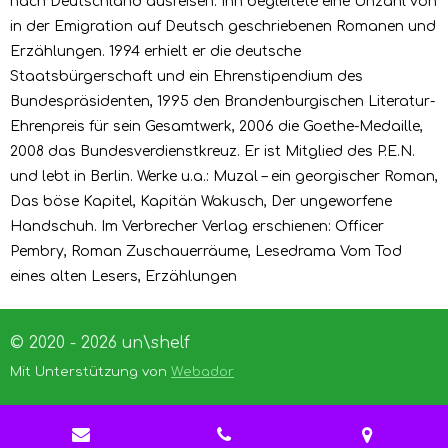
nach Deutschland ausreisen. Ihn begleitete eine Unzahl von
in der Emigration auf Deutsch geschriebenen Romanen und
Erzählungen. 1994 erhielt er die deutsche
Staatsbürgerschaft und ein Ehrenstipendium des
Bundespräsidenten, 1995 den Brandenburgischen Literatur-
Ehrenpreis für sein Gesamtwerk, 2006 die Goethe-Medaille,
2008 das Bundesverdienstkreuz. Er ist Mitglied des P.E.N.
und lebt in Berlin. Werke u.a.: Muzal – ein georgischer Roman,
Das böse Kapitel, Kapitän Wakusch, Der ungeworfene
Handschuh. Im Verbrecher Verlag erschienen: Officer
Pembry, Roman Zuschauerräume, Lesedrama Vom Tod
eines alten Lesers, Erzählungen
© 2020 - 2026 un\shelf
Mit Unterstützung von
Webador