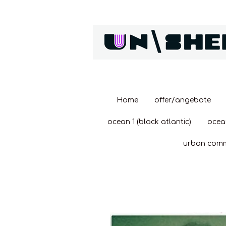
Zum
Hauptinhalt
springen
Home
offer/angebote
ocean 1 (black atlantic)
ocea
urban com