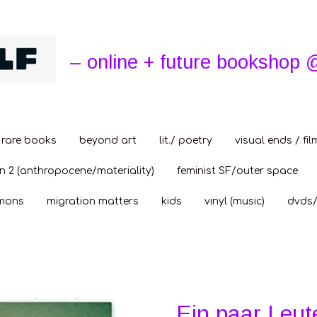
– online + future bookshop 
rare books
beyond art
lit./ poetry
visual ends / fil
n 2 (anthropocene/materiality)
feminist SF/outer space
mons
migration matters
kids
vinyl (music)
dvds/
Ein paar Leut