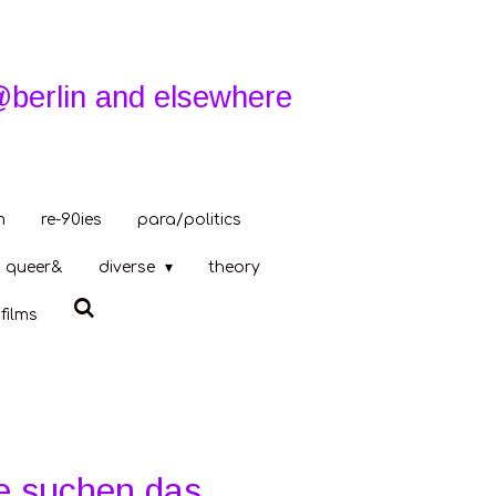
@berlin and elsewhere
m
re-90ies
para/politics
queer&
diverse
theory
films
e suchen das