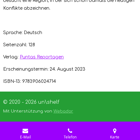
besucht eine Region, in der sich schon damals die heutigen
Konflikte abzeichnen.
Sprache: Deutsch
Seitenzahl: 128
Verlag:
Puntas Reportagen
Erscheinungstermin: 24. August 2023
ISBN-13: 9783906024714
© 2020 - 2026 un\shelf
Mit Unterstützung von
Webador
E-Mail
Telefon
Karte