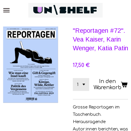
Zum
Hauptinhalt
springen
"Reportagen #72".
Vea Kaiser, Karin
Wenger, Katia Patin
17,50 €
In den
Warenkorb
Grosse Reportagen im
Taschenbuch.
Herausragende
Autor:innen berichten, was