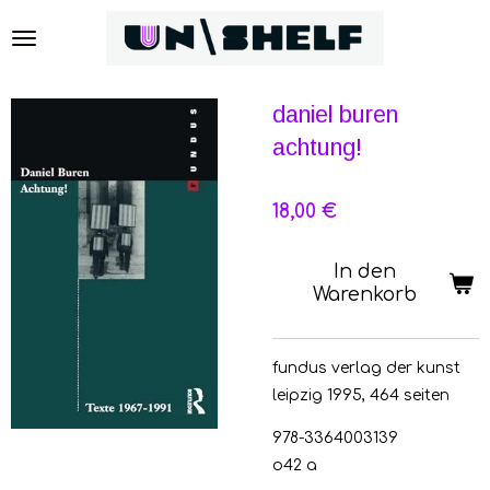
Zum
Hauptinhalt
springen
daniel buren
achtung!
18,00 €
In den
Warenkorb
fundus verlag der kunst
leipzig 1995, 464 seiten
978-3364003139
o42 a