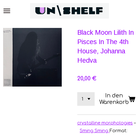
Zum
Hauptinhalt
springen
Black Moon Lilith In
Pisces In The 4th
House, Johanna
Hedva
20,00 €
In den
Warenkorb
crystalline morphologies
–
Sming Sming
Format: