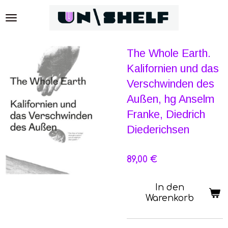
Zum
Hauptinhalt
springen
The Whole Earth.
Kalifornien und das
Verschwinden des
Außen, hg Anselm
Franke, Diedrich
Diederichsen
89,00 €
In den
Warenkorb