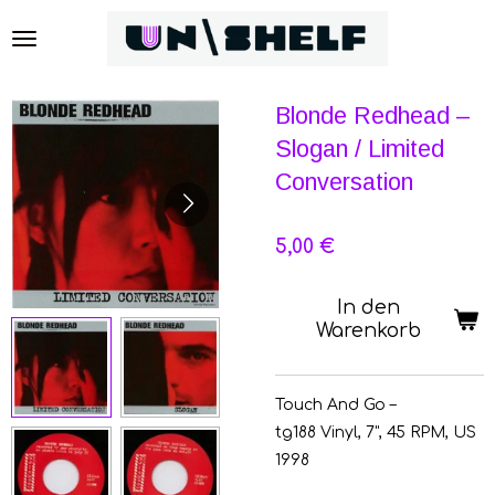
Zum
Hauptinhalt
springen
Blonde Redhead –
Slogan / Limited
Conversation
5,00 €
In den
Warenkorb
Touch And Go
–
tg188
Vinyl
, 7", 45 RPM, US
1998