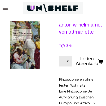
Zum
Hauptinhalt
springen
anton wilhelm amo,
von ottmar ette
19,90 €
In den
Warenkorb
Philosophieren ohne
festen Wohnsitz
Eine Philosophie der
Aufklärung zwischen
Europa und Afrika.
2.