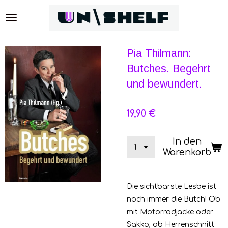
Zum
Hauptinhalt
springen
Pia Thilmann:
Butches. Begehrt
und bewundert.
19,90 €
In den
Warenkorb
Die sichtbarste Lesbe ist
noch immer die Butch! Ob
mit Motorradjacke oder
Sakko, ob Herrenschnitt