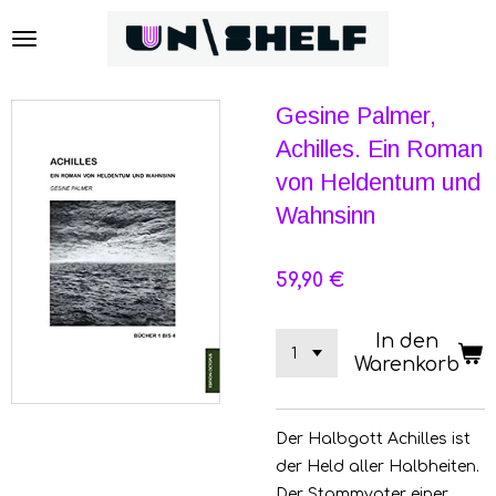
Zum
Hauptinhalt
springen
Gesine Palmer,
Achilles. Ein Roman
von Heldentum und
Wahnsinn
59,90 €
In den
Warenkorb
Der Halbgott Achilles ist
der Held aller Halbheiten.
Der Stammvater einer